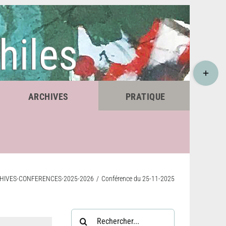
Bascule
de
la
zone
ARCHIVES
PRATIQUE
de
la
barre
coulissant
HIVES-CONFERENCES-2025-2026
Conférence du 25-11-2025
Rechercher: