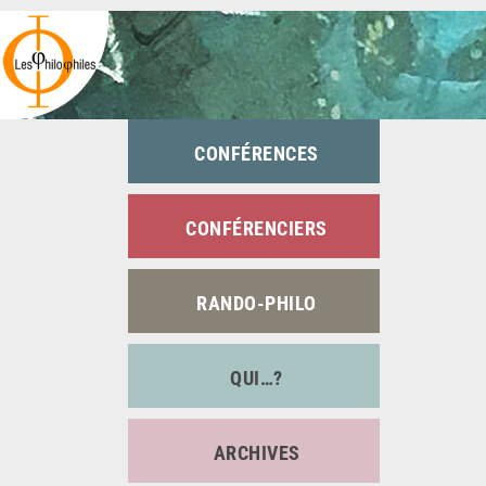
Passer
au
contenu
CONFÉRENCES
CONFÉRENCIERS
RANDO-PHILO
QUI…?
ARCHIVES