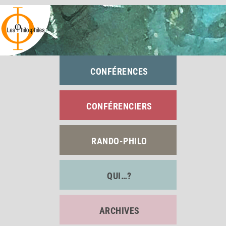
Passer
au
contenu
CONFÉRENCES
CONFÉRENCIERS
RANDO-PHILO
QUI…?
ARCHIVES