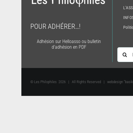
L’AS
INFO
POUR ADHÉRER…!
Politi
Adhésion sur Helloasso ou bulletin
d'adhésion en PDF
Recherch
© Les Philophiles
2026 | All Rights Reserved | webdesign "basik