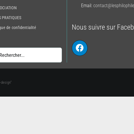
Email:
contact@lesphilophile
SOCIATION
S PRATIQUES
Nous suivre sur Face
que de confidentialité
er:
-design"