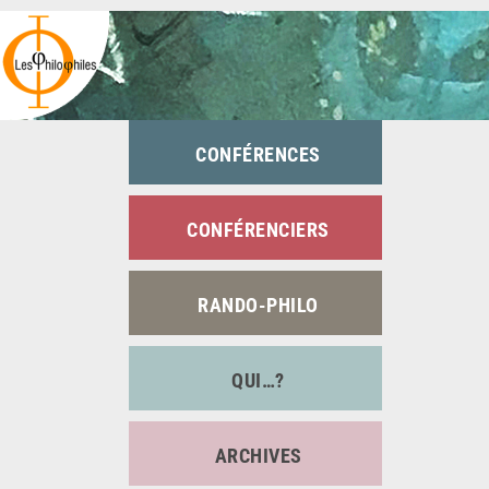
Passer
au
contenu
CONFÉRENCES
CONFÉRENCIERS
RANDO-PHILO
QUI…?
ARCHIVES