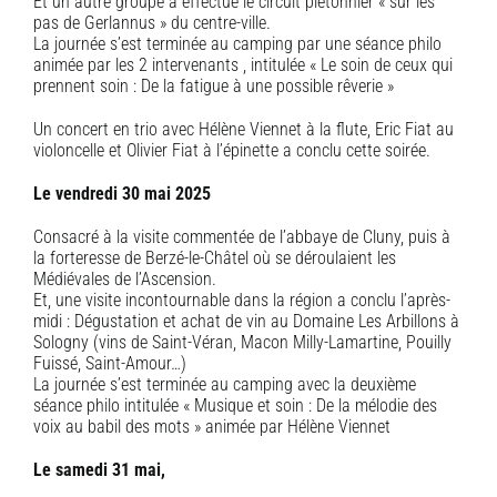
Et un autre groupe a effectué le circuit piétonnier « sur les
pas de Gerlannus » du centre-ville.
La journée s’est terminée au camping par une séance philo
animée par les 2 intervenants , intitulée « Le soin de ceux qui
prennent soin : De la fatigue à une possible rêverie »
Un concert en trio avec Hélène Viennet à la flute, Eric Fiat au
violoncelle et Olivier Fiat à l’épinette a conclu cette soirée.
Le vendredi 30 mai 2025
Consacré à la visite commentée de l’abbaye de Cluny, puis à
la forteresse de Berzé-le-Châtel où se déroulaient les
Médiévales de l’Ascension.
Et, une visite incontournable dans la région a conclu l’après-
midi : Dégustation et achat de vin au Domaine Les Arbillons à
Sologny (vins de Saint-Véran, Macon Milly-Lamartine, Pouilly
Fuissé, Saint-Amour…)
La journée s’est terminée au camping avec la deuxième
séance philo intitulée « Musique et soin : De la mélodie des
voix au babil des mots » animée par Hélène Viennet
Le samedi 31 mai,