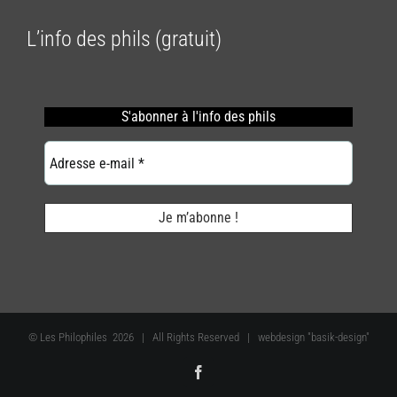
L’info des phils (gratuit)
S'abonner
à l'info des phils
© Les Philophiles
2026 | All Rights Reserved | webdesign "basik-design"
Facebook