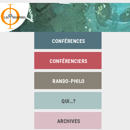
Passer
au
contenu
CONFÉRENCES
CONFÉRENCIERS
RANDO-PHILO
QUI…?
ARCHIVES