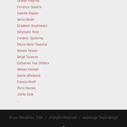
Ollivier Pourriol
Florence Quentin
Camille Riquier
Iannis Roder
Elisabeth Roudinesco
Stéphanie Roza
Frederic Spinhirny
Pierre-Henri Tavoillot
Sylvain Tesson
Serge Tisseron
Catherine Van Offelen
Hélène Viennet
Gaëlle Wienhold
Francis Wolff
Chris Younes
Joëlle Zask
…
© Les Philophiles
2026 | All Rights Reserved | webdesign "basik-design"