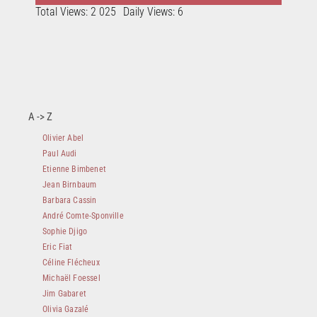
Total Views: 2 025
Daily Views: 6
A -> Z
Olivier Abel
Paul Audi
Etienne Bimbenet
Jean Birnbaum
Barbara Cassin
André Comte-Sponville
Sophie Djigo
Eric Fiat
Céline Flécheux
Michaël Foessel
Jim Gabaret
Olivia Gazalé