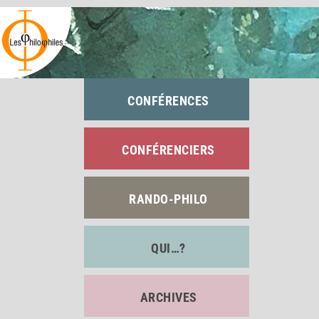
Passer
au
contenu
CONFÉRENCES
CONFÉRENCIERS
RANDO-PHILO
QUI…?
ARCHIVES