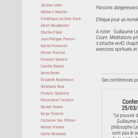
Jérôme Lebre
Passions dangereuses
Hélène L’Heuillet
Frédérique Leichter-Flack
Ethique pour un mond
Albert Moukheiber
A noter : Guillaume L
Charles Pépin
Courir. Méditations p
Jean-Philippe Pierron
s’attache en42 chapit
Gaelle Pontarotti
exercices spirituels 
Ollivier Pourriol
Florence Quentin
Camille Riquier
Iannis Roder
Ses conférences po
Elisabeth Roudinesco
Stéphanie Roza
Frederic Spinhirny
Pierre-Henri Tavoillot
Confe
25/03
Sylvain Tesson
Serge Tisseron
"Le pouvoir 
Catherine Van Offelen
Guillaume 
philosophe Le
Hélène Viennet
sont pas le s
Gaëlle Wienhold