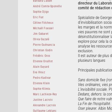
Barbara Cassin
directeur du Laborat
André Comte-Sponville
comité de rédaction d
Sophie Djigo
Spécialiste de Georges
Eric Fiat
d’invisibilisation soci
Céline Flécheux
les marges et la norme
Michaël Foessel
vies pauvres ne sont p
Jim Gabaret
désinstitutionnaliser 
Olivia Gazalé
explore pour cela la 
Pierre Guénancia
analyse les ressourc
Christian Godin
exclusion.
Il est auteur de plus
Frédéric Gros
plusieurs langues
Etienne Gruillot
Alain Guyard
Principales publicatio
Eva Illouz
Pedro Kadivar
Sans domicile fixe (r
Etienne Klein
Vies ordinaires, vies p
Sophie Klimis
L’invisibilité sociale.
P
Dedans, dehors: la con
Marc Lachieze-Rey
Que faire de notre vuln
Justine Lacroix
La Fin de l’hospitalité.
Alexandre Lacroix
Oser pleurer.
Albin Mic
Guillaume Leblanc