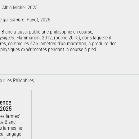
.
Albin Michel, 2025
e qui sombre
. Payot, 2026
e Blanc a aussi publié une philosophie en course,
hysiques
.
Flammarion, 2012, (poche 2015), dans laquelle il
res
, comme les 42 kilomètres d’un marathon
, à produire des
et physiques expérimentés pendant la course à pied.
ur les Philophiles
rence
/2025
des larmes"
Le Blanc,
s larmes ne
eul langage