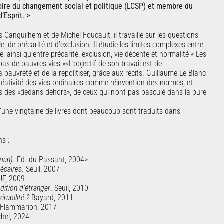
oire du changement social et politique (LCSP) et membre du
’Esprit. >
 Canguilhem et de Michel Foucault, il travaille sur les questions
ale, de précarité et d’exclusion. Il étudie les limites complexes entre
, ainsi qu’entre précarité, exclusion, vie décente et normalité « Les
as de pauvres vies »<L’objectif de son travail est de
la pauvreté et de la repolitiser, grâce aux récits. Guillaume Le Blanc
créativité des vies ordinaires comme réinvention des normes, et
es des «dedans-dehors», de ceux qui n’ont pas basculé dans la pure
 d’une vingtaine de livres dont beaucoup sont traduits dans
ns :
oman).
Éd. du Passant, 2004>
récaires
. Seuil, 2007
UF, 2009
dition d’étranger
. Seuil, 2010
érabilité ?
Bayard, 2011
Flammarion, 2017
hel, 2024